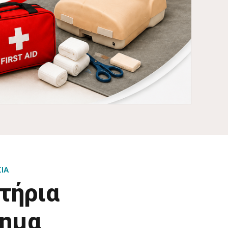
ΙΑ
τήρια
τημα