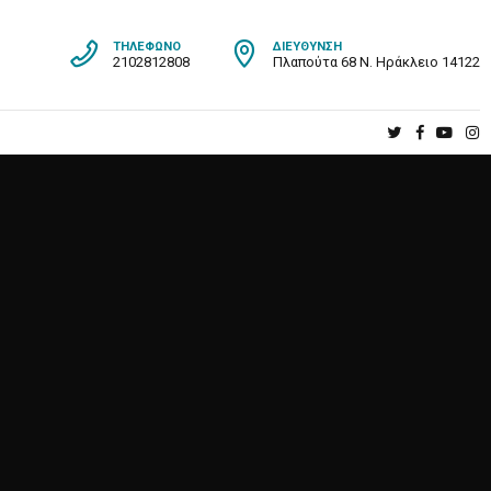
ΤΗΛΈΦΩΝΟ
ΔΙΕΎΘΥΝΣΗ
2102812808
Πλαπούτα 68 Ν. Ηράκλειο 14122