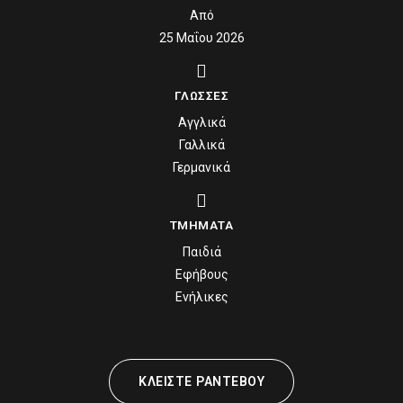
5
5
9
5
5
0
Από
6
6
0
6
6
25 Μαΐου 2026
7
7
7
7
ΓΛΩΣΣΕΣ
8
8
8
8
Αγγλικά
9
9
9
9
Γαλλικά
0
0
0
0
Γερμανικά
ΤΜΗΜΑΤΑ
Παιδιά
Εφήβους
Ενήλικες
ΚΛΕΙΣΤΕ ΡΑΝΤΕΒΟΥ