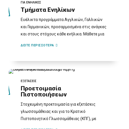
ΓΙΑ ΕΝΗΛΙΚΕΣ
Τμήματα Ενηλίκων
Ευέλικτα προγράμματα Αγγλικών, Γαλλικών
και Γερμανικών, προσαρμοσμένα στις ανάγκες
και στους στόχους κάθε ενήλικα. Μάθετε μια
νέα γλώσσα ή βελτιώστε τις γνώσεις σας με
ΔΕΙΤΕ ΠΕΡΙΣΣΟΤΕΡΑ
σύγχρονες μεθόδους διδασκαλίας.
ΕΞΕΤΑΣΕΙΣ
Προετοιμασία
Πιστοποιήσεων
Στοχευμένη προετοιμασία για εξετάσεις
γλωσσομάθειας και για το Κρατικό
Πιστοποιητικό Γλωσσομάθειας (ΚΠΓ), με
0
0
οργανωμένη ύλη, επαναλήψεις, εξάσκηση σε