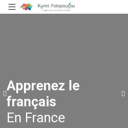
Learn English
Apprenez le
Deutsch lernen
In England
français
In Deutschland
En France