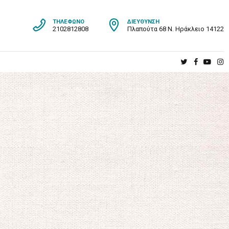
ΤΗΛΈΦΩΝΟ
ΔΙΕΎΘΥΝΣΗ
2102812808
Πλαπούτα 68 Ν. Ηράκλειο 14122